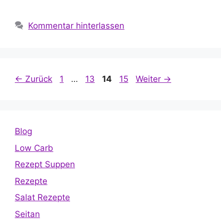
Kommentar hinterlassen
Seite
Seite
Seite
Seite
←
Zurück
1
…
13
14
15
Weiter
→
Blog
Low Carb
Rezept Suppen
Rezepte
Salat Rezepte
Seitan