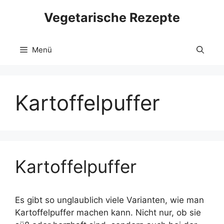
Zum
Vegetarische Rezepte
Inhalt
springen
Menü
Kartoffelpuffer
Kartoffelpuffer
Es gibt so unglaublich viele Varianten, wie man
Kartoffelpuffer machen kann. Nicht nur, ob sie