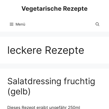
Zum
Vegetarische Rezepte
Inhalt
springen
Menü
leckere Rezepte
Salatdressing fruchtig
(gelb)
Dieses Rezept ergibt ungefähr 250ml