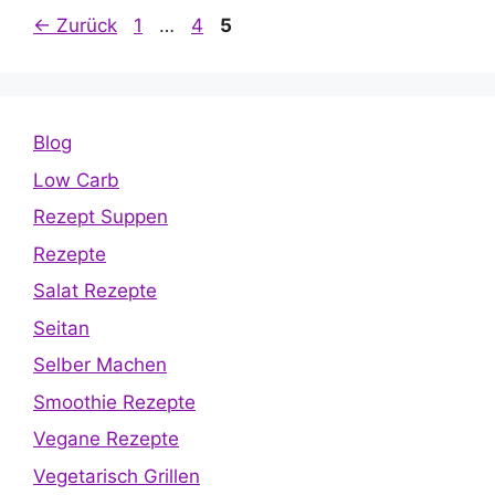
Seite
Seite
Seite
←
Zurück
1
…
4
5
Blog
Low Carb
Rezept Suppen
Rezepte
Salat Rezepte
Seitan
Selber Machen
Smoothie Rezepte
Vegane Rezepte
Vegetarisch Grillen