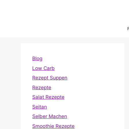
Zum
Inhalt
springen
Blog
Low Carb
Rezept Suppen
Rezepte
Salat Rezepte
Seitan
Selber Machen
Smoothie Rezepte