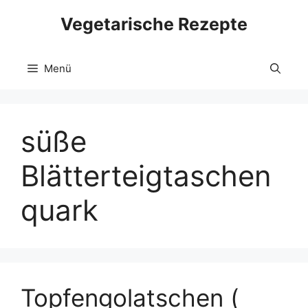
Zum
Vegetarische Rezepte
Inhalt
springen
Menü
süße
Blätterteigtaschen
quark
Topfengolatschen (