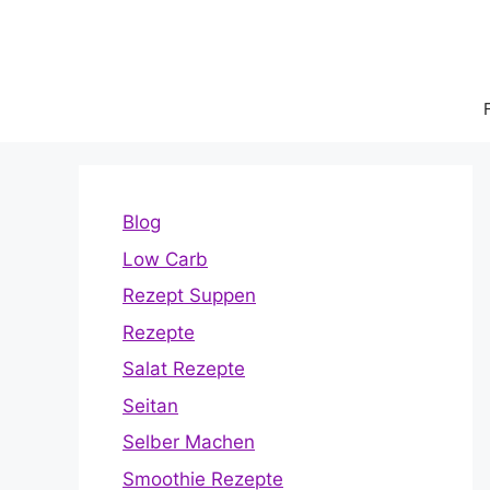
Zum
Inhalt
springen
Blog
Low Carb
Rezept Suppen
Rezepte
Salat Rezepte
Seitan
Selber Machen
Smoothie Rezepte