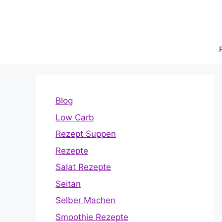
Zum
Inhalt
springen
Blog
Low Carb
Rezept Suppen
Rezepte
Salat Rezepte
Seitan
Selber Machen
Smoothie Rezepte