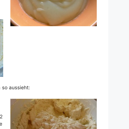
 so aussieht:
 2
e